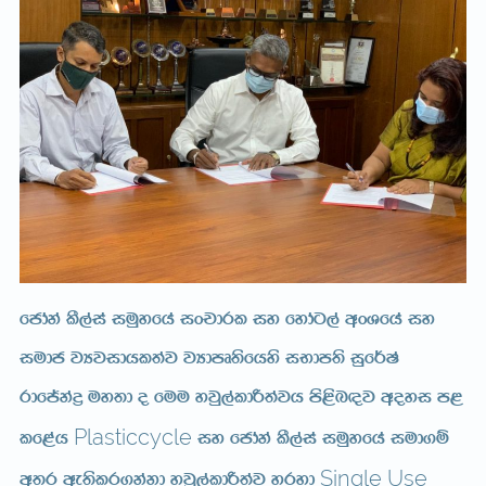
fcdaka lS,aia iuQyfha ixpdrl iy fydag,a wxYfha iy
iudc jHjidhl;aj jHdmD;sfhys iNdm;s iqf¾Ia
rdfÊkaø uy;d o fuu yjq,aldß;ajh ms<sn|j woyi m<
Plasticcycle
lf<ah
iy fcdaka lS,aia iuQyfha iud.ï
Single Use
w;r we;slr.kakd yjq,aldß;aj yryd