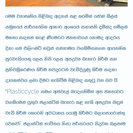
fuu jHdmD;sh ms<sn| woyia m< lrñka fcdaka lS,aia
iuQyfha mdßfNda.sl wdydr wxYfha iNdm;s oñkao .ï,;a
uy;d i|yka lf<a “furg ck;djf.a fkduo wdorh
Èkd .;a t,s*kaÜ yjqia ikakduh j.lSïiy.; wdh;ksl
mqrjeisfhl= f,i ksis f,i wmøjH neyer lsÍu iy
m%;spl%SlrKh lsÍu ;jÿrg;a jeäÈhqKq lsÍu i|yd
odhl;ajh ,nd §ug yelsùu ms<sn| i;=gq jk nj h’
Plasticcycle
˜‍
iu. w;aje,a ne|.ksñka wm ck;djg
j.lSfuka hq;=j ma,diaála neyer l< yels wmøjH n÷ka
jeä lsÍu flfrys wjOdkh fhduq lsÍug n,dfmdfrd;a;=
fjkjd ‘ ma,diaála Ndú;h ksid mßirhg isÿjk n,mEu