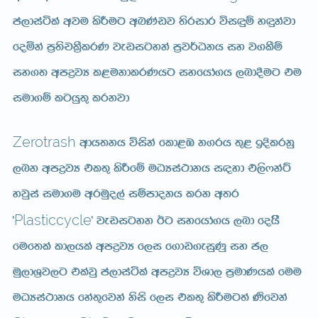
ma,diaála wju lsÍug wLKavj ;sridr úi÷ï y÷kajd
foñka m%;spl%SlrK jevigyka m%j¾Okh iy j.lSï
iy.; wmøjH l<ukdlrKhg iyfhda.h ,nd§ug tu
iud.ï lghq;= lrkjd
Zerotrash
wdh;kh úiska fld<U k.rh ;=< bÈlrkq
,nk wmøjH tl;= lsÍfï uOHia:dkh i|yd t,s*kaÜ
yjqia iud.u wruqo,a iïmdokh lrk w;r
Plasticcycle
z
z jevigyk Bg iyfhda.h ,nd fohs’
fuf;la ld,hla wmøjH f,i f.dv.eiqKq iy c,
uQ,dY%j,g tlajQ ma,diaála wmøjH úYd, m%udKhla fuu
uOHia:dkh fya;=fjka ksis f,i tl;= lsÍug;a “fjka