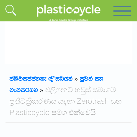
Plasticcyle | Sinhala
»
mqj;a iy
එලිෆන්ට් හවුස් සමාගම
jevigyka
»
ප්‍රතිචක්‍රීකරණය සඳහා Zerotrash සහ
Plasticcycle සමග එක්වෙයි