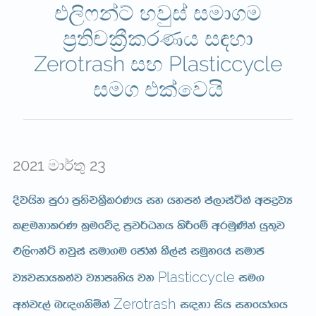
එලිෆන්ට් හවුස් සමාගම
ප්‍රතිචක්‍රීකරණය සඳහා
Zerotrash සහ Plasticcycle
සමග එක්වෙයි
2021 මාර්තු 23
Èjhsk mqrd m%;spl%SlrKh iy hym;a ma,diaála wmøjH
l<ukdlrK l%ufõo m%j¾Okh lsÍfï wruq‚ka hq;=j
t,s*kaÜ yjqia iud.u fcdaka lS,aia iuQyfha iudc
Plasticcycle
jHjidhl;aj jHdmD;sh jk
iu.
Zerotrash
w;aje,a ne|.ksñka
i|yd ish iyfhda.h