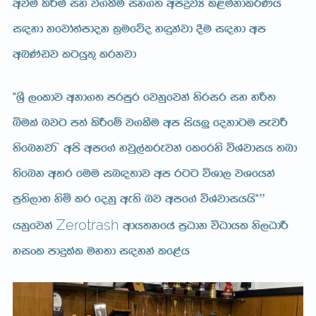
wju lsÍu iy j.lSï iy.; wmøjH l<ukdlrKh
i|yd kfjda;amdok l%ufõo y÷kajd §u i|yd wm
wLKavj lghq;= lrkjd
˜‍Y%S ,xldj wkd.; mrmqr fjkqfjka ;srir iy yß;
ìula njg m;a lsÍfï j.lSu wm ish¨‍ fokdgu mejÍ
;sfnkjd ‘ wms wmf.a yjq,alrejka flfrys úYajdih ;nd
;sfnk w;r fuu in|;dj wm rgg úYd, jYfhka
m%;s,dN ysñ lr fokq we;s nj wmf.a úYajdihhs˜‍”
Zerotrash
hkqfjka
wdh;kfha m%Odk úOdhl ks,OdÍ
yixl mdÿlal uy;d i|yka lf<ah