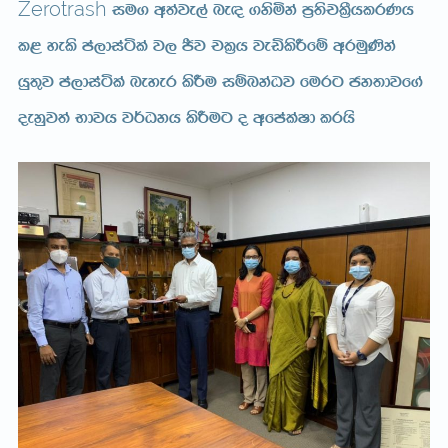
Zerotrash
iu. w;aje,a ne| .ksñka m%;spl%ShlrKh
l< yels ma,diaála j, Ôj pl%h jeälsÍfï wruq‚ka
hq;=j ma,diaála neyer lsÍu iïnkaOj furg ck;djf.a
oekqj;a Ndjh j¾Okh lsÍug o wfmalaId lrhs