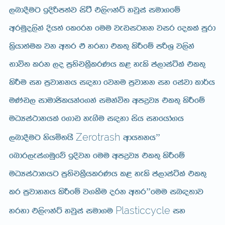
,nd§ug bÈßm;aj isà’ t,s*kaÜ yjqia iud.fï
wruqo,ska Èh;a flfrk fuu jevigyk jir folla mqrd
l%shd;aul jk w;r ta yryd tl;= lsÍfï mßY% j,ska
Ndú; lrk ,o m%;spl%SlrKh l< yels ma,diaála tl;=
lsÍu iy m%jdykh i|yd fjku m%jdyk iy fiajd ld¾h
uKav, idudðlhkaf.ka iukaú; wmøjH tl;= lsÍfï
uOHia:dkhla f.dv ke.Su i|yd ish iyfhda.h
Zerotrash
,nd§ug kshñ;h’
wdh;kh”
fndr,eia.uqfõ bÈjk fuu wmøjH tl;= lsÍfï
uOHia:dkhg m%;spl%ShlrKh l< yels ma,diaála tl;=
lr m%jdykh lsÍfï j.lSu ork w;r”fuu in|;dj
Plasticcycle
yryd t,s*kaÜ yjqia iud.u
iy