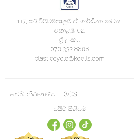
117, සර් චිට්ටම්පාලම් ඒ. ගාර්ඩිනා මාවත,
කොළඹ 02.
ශ්‍රී ලංකා.
070 332 8808
plasticcycle@keells.com
වෙබ් නිර්මාණය - 3CS
සයිට් සිතියම