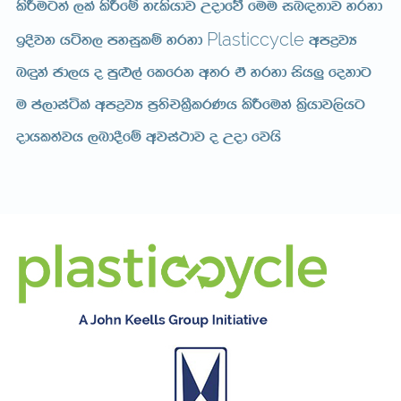
lsÍug;a ,la lsÍfï yelshdj Wodfõ’ fuu in|;dj yryd
Plasticcycle
bÈjk há;, myiqlï yryd
wmøjH
n÷ka cd,h o mq¿,a flfrk w;r ta yryd ish¨‍ fokdg
u ma,diaála wmøjH m%;spl%SlrKh lsÍfuka l%shdj,shg
odhl;ajh ,nd§fï wjia:dj o Wod fjhs