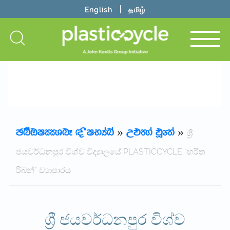
English
தமிழ்
PLASTICCYLE | SINHALA
»
WMF.A MQJ;A
»
ශ්‍රී
ජයවර්ධනපුර විශ්ව විද්‍යාලයේ PLASTICCYCLE “හරිත
රිබන්” ව්‍යාපාරය
ශ්‍රී ජයවර්ධනපුර විශ්ව