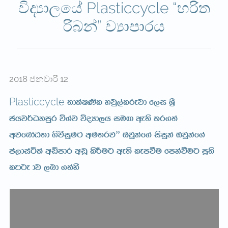
විද්‍යාලයේ Plasticcycle “හරිත
රිබන්” ව්‍යාපාරය
2018 ජනවාරි 12
Plasticcycle
;dlaI‚l yjq,alrejd f,i Y%S
chj¾Okmqr úYaj úoHd,h iuÕ we;s lr.;a
wjfndaO;d .súiqug wu;rj” Tjqkaf.a isiqka Tjqkaf.a
ma,diaála wämdr wvq lsÍug we;s lemùu fmkaùug m%;s
ledge dj ,nd .;ay’