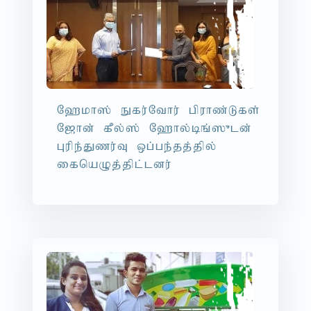
N`kh]; Efu;Nthu; gpuhz;Lfs;
N[hd; fPy;]; N`hy;bq;]{ld;
Gupe;Jzu;T xg;ge;jj;jpy;
ifnaOj;jpl;ldu;