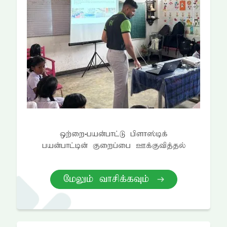
xw;iw-gad;ghl;L gpsh];bf;
gad;ghl;bd; Fiwg;ig Cf;Ftpj;jy;
NkYk; thrpf;fTk;