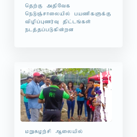
njw;F mjpNtf
neLQ;rhiyapy; gazpfSf;F
tpopg;Gzu;T jpl;lq;fs;
elj;jg;gLfpd;wd
kWRow;rp Miyapy;