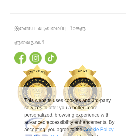
,iza tbtikg;G 3CS
Sitemap
This website uses cookies and 3rd-party
services to offer you a better, more
personalized, browsing experience with
advanced accessibility enhancements. By
accepting, you agree to the
Cookie Policy