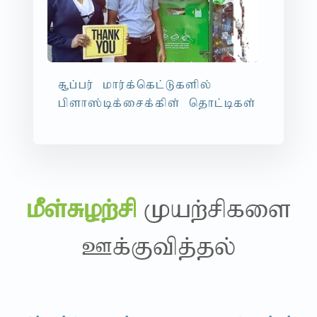
R+g;gu; khu;f;nfl;Lfspy;
gpsh];bf;irf;fps; njhl;bfs;
kPs;Row;rp
Kaw;rpfis
Cf;Ftpj;jy;