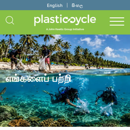
English
සිංහල
எங்களைப் பற்றி