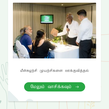
kPs;Row;rp Kaw;rpfis Cf;Ftpj;jy;
NkYk; thrpf;fTk;