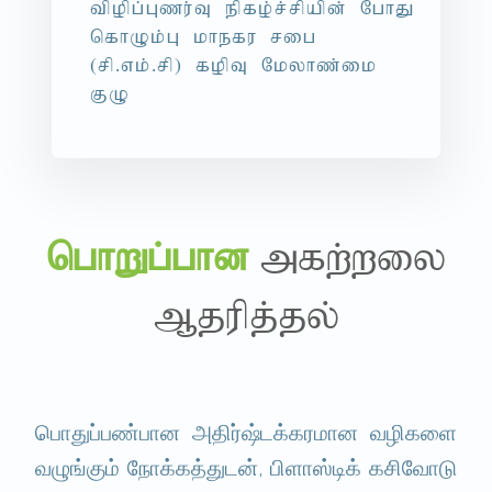
tpopg;Gzu;T epfo;r;rpapd; NghJ
nfhOk;G khefu rig
(rp.vk;.rp) fopT Nkyhz;ik
FO
nghWg;ghd
mfw;wiy
Mjupj;jy;
பொதுப்பண்பான அதிர்ஷ்டக்கரமான வழிகளை
வழுங்கும் நோக்கத்துடன், பிளாஸ்டிக் கசிவோடு