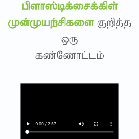
gpsh];bf;irf;fps;
Kd;Kaw;rpfis
Fwpj;j
xU
fz;Nzhl;lk;