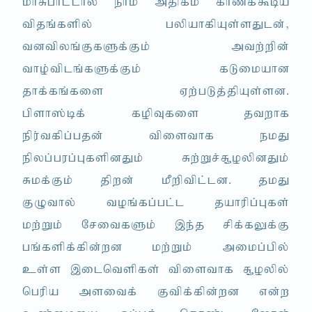
khRghl;lhy; ehk; mjpfk; fhzf;$ba
tpjq;fspy; gypahfpAs;sJld;>
tdtpyq;FfSf;Fk; mtw;wpd;
tho;tplq;fSf;Fk; fLikahd
jhf;fq;fis Vw;gLj;jpAs;sd.
gpsh];bf; fopTfis jtwhf
epu;tfpg;gjd; tpisthf ekJ
epyg;gug;GfspdJk; Rw;Wr;R+oypdJk;
Rkf;Fk; jpwd; kPwptpl;ld. jkJ
FOthy; toq;fg;gl;l jahupg;Gfs;
kw;Wk; NritfSk; ,e;j rpf;fYf;F
gq;fspf;fpd;wd kw;Wk; mikg;gpy;
cs;s ,ilntspfs; tpisthf R+oypy;
ngupa msitf; Ftpf;fpd;wd vd;w