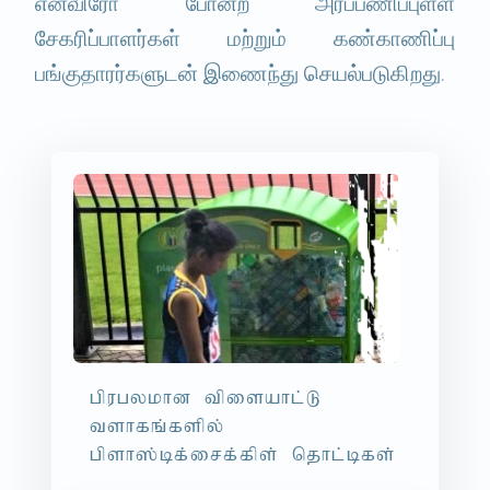
என்விரோ போன்ற அர்ப்பணிப்புள்ள
சேகரிப்பாளர்கள் மற்றும் கண்காணிப்பு
பங்குதாரர்களுடன் இணைந்து செயல்படுகிறது.
gpugykhd tpisahl;L
tshfq;fspy;
gpsh];bf;irf;fps; njhl;bfs;