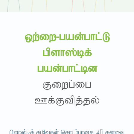
xw;iw-gad;ghl;L
gpsh];bf;
gad;ghl;bd
Fiwg;ig
Cf;Ftpj;jy;
பிளாஸ்டிக் கழிவுகள் தொடர்பானது 4R கனவை