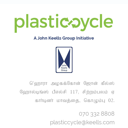
n~`huh moff;Nfhd; N[hd; fPy;];
N`hy;bq;]; gPvy;rp 117> rpw;wk;gyk; V
fhh;bdh; khtj;ij> nfhOk;G 02.
070 332 8808
plasticcycle@keells.com