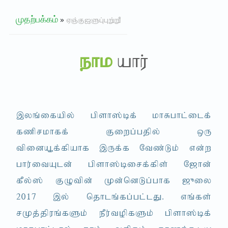
»
முதற்பக்கம்
VQ;FISG;GW;WP
ehk
ahu;
,yq;ifapy; gpsh];bf; khRghl;ilf;
fzprkhff; Fiwg;gjpy; xU
tpidA+f;fpahf ,Uf;f Ntz;Lk; vd;w
ghu;itAld; gpsh];birf;fps; N[hd;
fPy;]; FOtpd; Kd;ndLg;ghf [_iy
2017 ,y; njhlq;fg;gl;lJ. vq;fs;
rKj;jpuq;fSk; ePu;topfSk; gpsh];bf;