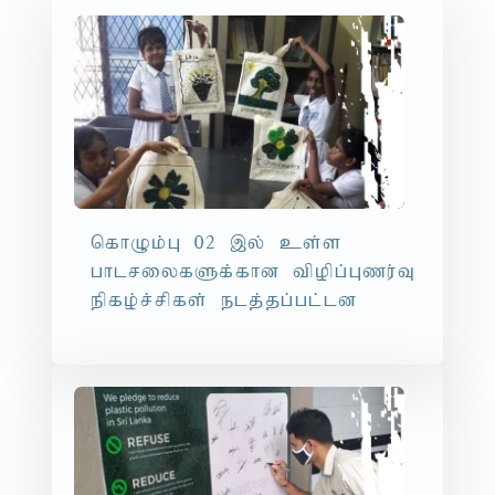
nfhOk;G 02 ,y; cs;s
ghlriyfSf;fhd tpopg;Gzu;T
epfo;r;rpfs; elj;jg;gl;ld