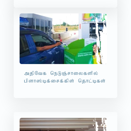
mjpNtf neLQ;rhiyfspy;
gpsh];bf;irf;fps; njhl;bfs;