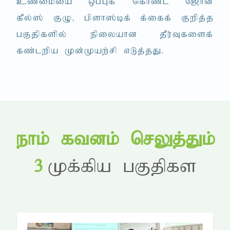
cz;ikia xg;Gf; nfhz;l N[hd;
fPy;]; FO> gpsh];bf; f;iff; Fwpj;j
gFjpfspy; epiyahd jPu;Tfisf;
fz;lwpa Kd;Kaw;rp vLj;jJ.
ehk; ftdk; nrYj;Jk;
3
Kf;fpa gFjpfs