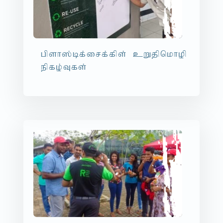
gpsh];bf;irf;fps; cWjpnkhop
epfo;Tfs;