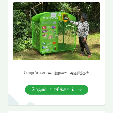
nghWg;ghd mfw;wiy Mjupj;jy;
NkYk; thrpf;fTk;