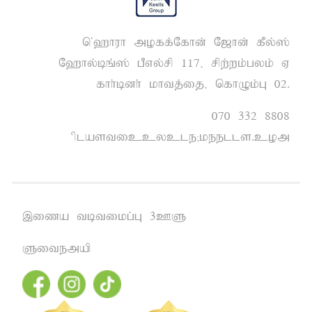
n~`huh moff;Nfhd; N[hd; fPy;];
N`hy;bq;]; gPvy;rp 117> rpw;wk;gyk; V
fhh;bdh; khtj;ij> nfhOk;G 02.
070 332 8808
plasticcycle@keells.com
,iza tbtikg;G 3CS
Sitemap