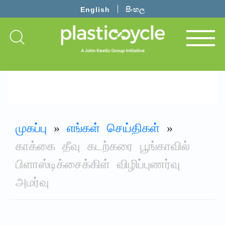
English
සිංහල
முகப்பு
»
எங்கள் செய்திகள்
»
காக்கை தீவு கடற்கரை பூங்காவில்
பிளாஸ்டிக்சைக்கிள் விழிப்புணர்வு
அமர்வு