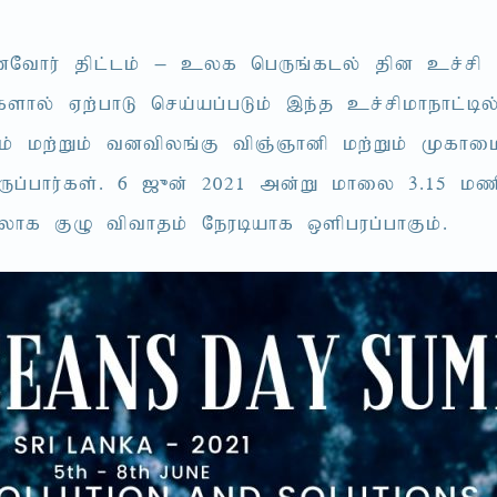
Nthu; jpl;lk; – cyf ngUq;fly; jpd cr;rp 
shy; Vw;ghL nra;ag;gLk; ,e;j cr;rpkhehl;b
; kw;Wk; tdtpyq;F tpQ;Qhdp kw;Wk; Kfhikah
Ug;ghu;fs;. 6 [_d; 2021 md;W khiy 3.15 k
apyhf FO tpthjk; Neubahf xspgug;ghFk;.