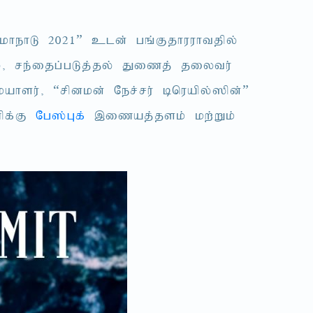
khehL 2021” cld; gq;Fjhuuhtjpy;
y;> re;ijg;gLj;jy; Jizj; jiytu;
su;> “rpdkd; Ner;ru; bnuapy;]pd;”
zpf;F
Ng];Gf;
,izaj;jsk; kw;Wk;