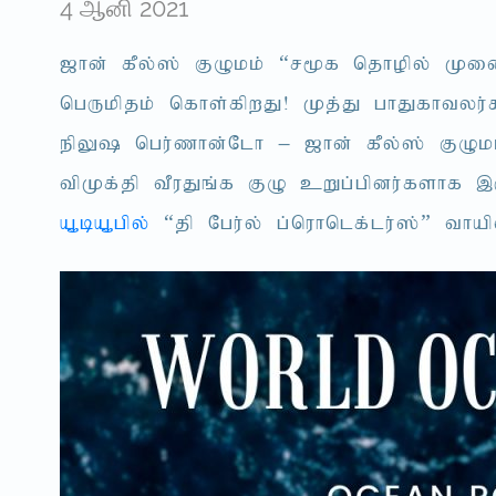
4 ஆனி 2021
[hd; fPy;]; FOkk; “r%f njhopy; Kid
ngUkpjk; nfhs;fpwJ! Kj;J ghJfhtyu;f
epY\ ngu;zhd;Nlh – [hd; fPy;]; FOkk
tpKf;jp tPuJq;f FO cWg;gpdu;fshf ,
A+bA+gpy;
“jp Ngu;y; g;nuhnlf;lu;];” th