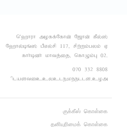
n~`huh moff;Nfhd; N[hd; fPy;];
N`hy;bq;]; gPvy;rp 117> rpw;wk;gyk; V
fhh;bdh; khtj;ij> nfhOk;G 02.
070 332 8808
plasticcycle@keells.com
குக்கீஸ் கொள்கை
தனியுரிமைக் கொள்கை