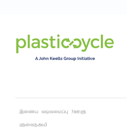
,iza tbtikg;G 3CS
Sitemap