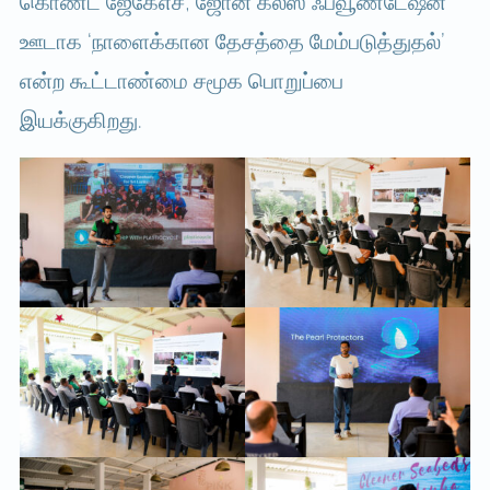
கொண்ட ஜேகேஎச், ஜோன் கீல்ஸ் ஃபவூண்டேஷன்
ஊடாக ‘நாளைக்கான தேசத்தை மேம்படுத்துதல்’
என்ற கூட்டாண்மை சமூக பொறுப்பை
இயக்குகிறது.