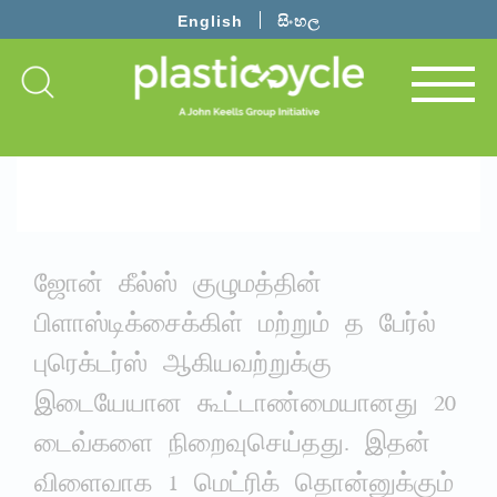
English
සිංහල
ஜோன் கீல்ஸ் குழுமத்தின்
பிளாஸ்டிக்சைக்கிள் மற்றும் த பேர்ல்
புரெக்டர்ஸ் ஆகியவற்றுக்கு
இடையேயான கூட்டாண்மையானது 20
டைவ்களை நிறைவுசெய்தது. இதன்
விளைவாக 1 மெட்ரிக் தொன்னுக்கும்