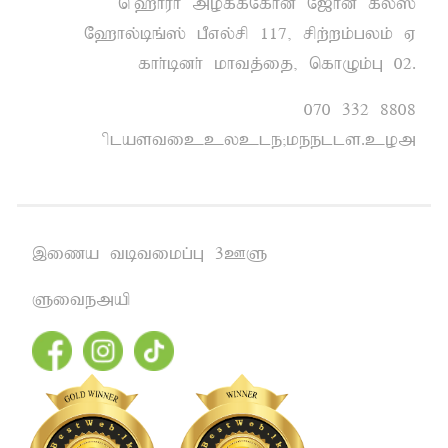
n~`huh moff;Nfhd; N[hd; fPy;];
N`hy;bq;]; gPvy;rp 117> rpw;wk;gyk; V
fhh;bdh; khtj;ij> nfhOk;G 02.
070 332 8808
plasticcycle@keells.com
,iza tbtikg;G 3CS
Sitemap