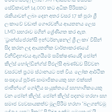
සේවිකාවන් 14,000 කට අධික පිරිසකට
රැකියාවන් ලබා දෙන අතර වසර 17 ක් පුරා ශ්‍රී
ලංකාවේ වඩාත් ගෞරවනීය ආයතනය ලෙස
LMD සඟරාව මගින් ශ්‍රේණිගත කර ඇත.
‘ට්‍රාන්ස්පේරන්සි ඉන්ටර්නැෂනල් ශ්‍රී ලංකා’ විසින්
සිද කරන ලද ආයතනික වාර්තාකරණයේ
විනිවිදභාවය ඇගයීමේ සමීක්ෂණයේදී ජෝන්
කීල්ස් හෝල්ඩින්ග්ස් පීඑල්සී අඛණ්ඩව සිව්වන
වසරටත් ප්‍රථම ස්ථානයට පත් විය. ලෝක ආර්ථික
සංසදයේ පූර්ණ සාමාජිකයෙකු සහ එක්සත්
ජාතීන්ගේ ගෝලීය සංයුක්තයේ සහභාගිකයෙකු
වන ජෝන් කීල්ස්, ජෝන් කීල්ස් පදනම හරහා සහ
සමාජ ව්‍යවසායකත්ව මුලපිරීම හරහා “බලගන්වමු
දේශය හෙට දිනට” පිළිබඳ දැක්ම මෙහෙයවයි.