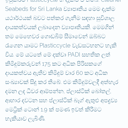
Seabeds for Sri Lanka ව්‍යාපෘතිය මෙම දැක්ම
යථාර්ථයක් බවට පත්කර ගැනීම සඳහා සුවිශාල
දායකත්වයක් ලබාදෙන ව්‍යාපෘතියකි. මෙමගින්
තම මෙහෙවර ගොඩබිම් සීමාවෙන් ඔබ්බට
රැගෙන යාමට Plasticcycle වැඩසටහනට හැකි
විය. මේ යටතේ මේ දක්වා PADI සහතික ලත්
කිමිදුම්කරුවන් 175 කට අධික පිරිසකගේ
දායකත්වය ඇතිව කිමිදුම් වාර 60 කට අධික
සංඛ්‍යාවක් සිදු කර තිබේ. එම කිමිදුම්වලදී අත්හැර
දමන ලද ධීවර ආම්පන්න, ප්ලාස්ටික් බෝතල්,
ආහාර දවටන සහ ප්ලාස්ටික් බෑග් ඇතුළු අපද්‍රව්‍ය
මෙට්‍රික් ටොන් 1.9 ක් පමණ ඉවත් කිරීමට
හැකියාව ලැබිණි.