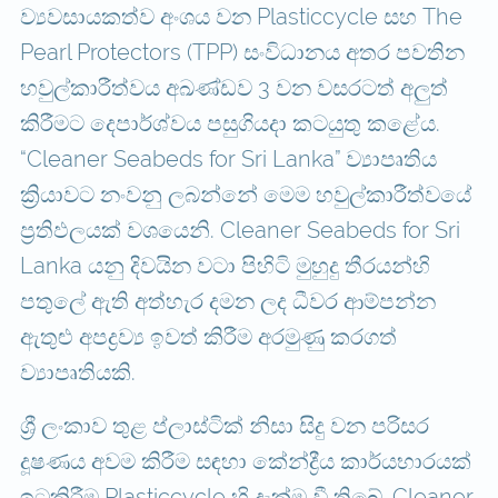
ව්‍යවසායකත්ව අංශය වන Plasticcycle සහ The
Pearl Protectors (TPP) සංවිධානය අතර පවතින
හවුල්කාරීත්වය අඛණ්ඩව 3 වන වසරටත් අලුත්
කිරීමට දෙපාර්ශ්වය පසුගියදා කටයුතු කළේය.
“Cleaner Seabeds for Sri Lanka” ව්‍යාපෘතිය
ක්‍රියාවට නංවනු ලබන්නේ මෙම හවුල්කාරීත්වයේ
ප්‍රතිඵලයක් වශයෙනි. Cleaner Seabeds for Sri
Lanka යනු දිවයින වටා පිහිටි මුහුදු තීරයන්හි
පතුලේ ඇති අත්හැර දමන ලද ධීවර ආම්පන්න
ඇතුළු අපද්‍රව්‍ය ඉවත් කිරීම අරමුණු කරගත්
ව්‍යාපෘතියකි.
ශ්‍රී ලංකාව තුළ ප්ලාස්ටික් නිසා සිදු වන පරිසර
දූෂණය අවම කිරීම සඳහා කේන්ද්‍රීය කාර්යභාරයක්
ඉටුකිරීම Plasticcycle හි දැක්ම වී තිබේ. Cleaner