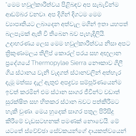
“මෙම හවුල්කාරීත්වය පිළිබඳව අප සැබැවින්ම
ආඩම්බර වනවා. අප දිගින් දිගටම මෙම
ව්‍යාපෘතියට ලබාදෙන අත්වැල මගින් ඉතා යහපත්
බලපෑමක් ඇති වී තිබෙන බව පැහැදිලියි.
උදාහරණය ලෙස මෙම හවුල්කාරීත්වය නිසා අපට
ත්‍රිකුණාමලය තිලිප් කොරල් පරය සහ අඟුලාන
ප්‍රදේශයේ Thermopylae Sierra නෞකාව ගිලී
ගිය ස්ථානය වැනි වැදගත් ස්ථානවලින් අත්හැර
දැමූ මත්ස්‍ය දැල් ඇතුළු අපද්‍රව්‍ය සම්පූර්ණයෙන්ම
ඉවත් කරමින් එම ස්ථාන සාගර ජීවීන්ට වඩාත්
සුරක්ෂිත සහ හිතකර ස්ථාන බවට පත්කිරීමට
හැකි වුණා. මෙය හුදෙක් සාගර පතුල පිරිසිදු
කිරීමේ වැඩසටහනක් පමණක් නොවෙයි. මේ
යටතේ ස්වේච්ඡා සේවකයන්ගේ දායකත්වයෙන්