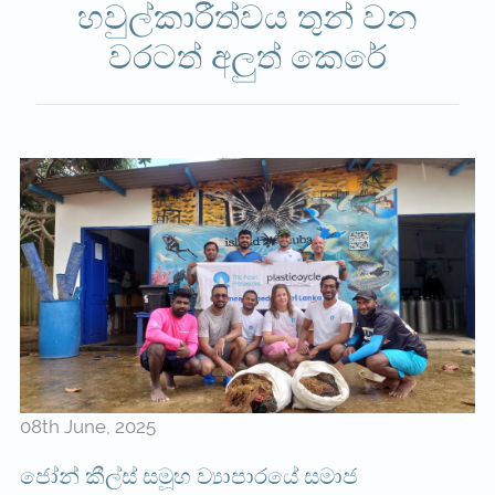
හවුල්කාරීත්වය තුන් වන
වරටත් අලුත් කෙරේ
08th June, 2025
ජෝන් කීල්ස් සමූහ ව්‍යාපාරයේ සමාජ