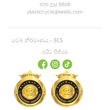
070 332 8808
plasticcycle@keells.com
වෙබ් නිර්මාණය - 3CS
සයිට් සිතියම