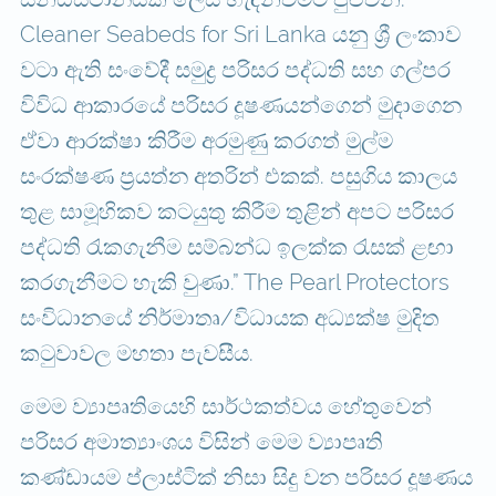
Cleaner Seabeds for Sri Lanka යනු ශ්‍රී ලංකාව
වටා ඇති සංවේදී සමුද්‍ර පරිසර පද්ධති සහ ගල්පර
විවිධ ආකාරයේ පරිසර දූෂණයන්ගෙන් මුදාගෙන
ඒවා ආරක්ෂා කිරීම අරමුණු කරගත් මුල්ම
සංරක්ෂණ ප්‍රයත්න අතරින් එකක්. පසුගිය කාලය
තුළ සාමූහිකව කටයුතු කිරීම තුළින් අපට පරිසර
පද්ධති රැකගැනීම සම්බන්ධ ඉලක්ක රැසක් ළඟා
කරගැනීමට හැකි වුණා.” The Pearl Protectors
සංවිධානයේ නිර්මාතෘ/විධායක අධ්‍යක්ෂ මුදිත
කටුවාවල මහතා පැවසීය.
මෙම ව්‍යාපෘතියෙහි සාර්ථකත්වය හේතුවෙන්
පරිසර අමාත්‍යාංශය විසින් මෙම ව්‍යාපෘති
කණ්ඩායම ප්ලාස්ටික් නිසා සිදු වන පරිසර දූෂණය