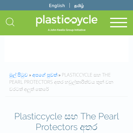
English
தமிழ்
මුල් පිටුව
»
අපගේ පුවත්
»
PLASTICCYCLE සහ THE
PEARL PROTECTORS අතර හවුල්කාරීත්වය තුන් වන
වරටත් අලුත් කෙරේ
Plasticcycle සහ The Pearl
Protectors අතර