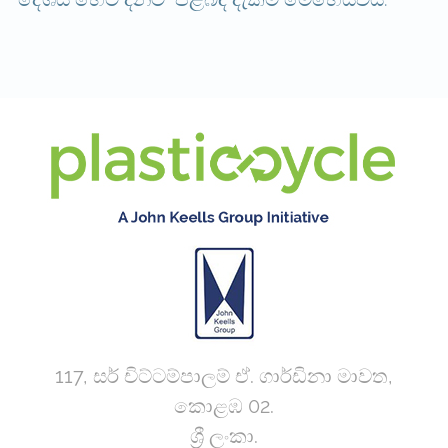
117, සර් චිට්ටම්පාලම් ඒ. ගාර්ඩිනා මාවත,
කොළඹ 02.
ශ්‍රී ලංකා.