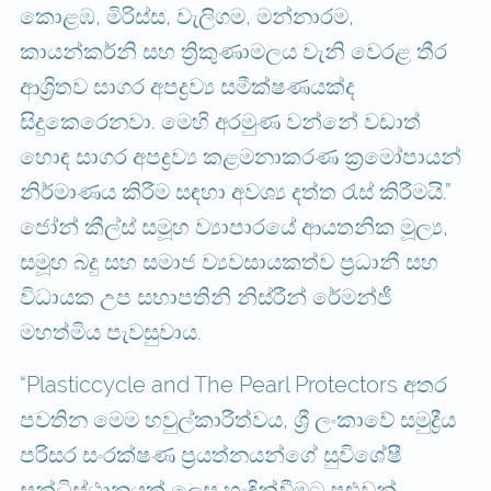
කොළඹ, මිරිස්ස, වැලිගම, මන්නාරම,
කායන්කර්නි සහ ත්‍රිකුණාමලය වැනි වෙරළ තීර
ආශ්‍රිතව සාගර අපද්‍රව්‍ය සමීක්ෂණයක්ද
සිදුකෙරෙනවා. මෙහි අරමුණ වන්නේ වඩාත්
හොඳ සාගර අපද්‍රව්‍ය කළමනාකරණ ක්‍රමෝපායන්
නිර්මාණය කිරීම සඳහා අවශ්‍ය දත්ත රැස් කිරීමයි.”
ජෝන් කීල්ස් සමූහ ව්‍යාපාරයේ ආයතනික මූල්‍ය,
සමූහ බදු සහ සමාජ ව්‍යවසායකත්ව ප්‍රධානී සහ
විධායක උප සභාපතිනි නිස්රීන් රේමන්ජී
මහත්මිය පැවසුවාය.
“Plasticcycle and The Pearl Protectors අතර
පවතින මෙම හවුල්කාරීත්වය, ශ්‍රී ලංකාවේ සමුද්‍රීය
පරිසර සංරක්ෂණ ප්‍රයත්නයන්ගේ සුවිශේෂී
සන්ධිස්ථානයක් ලෙස හැඳින්වීමට පුළුවන්.