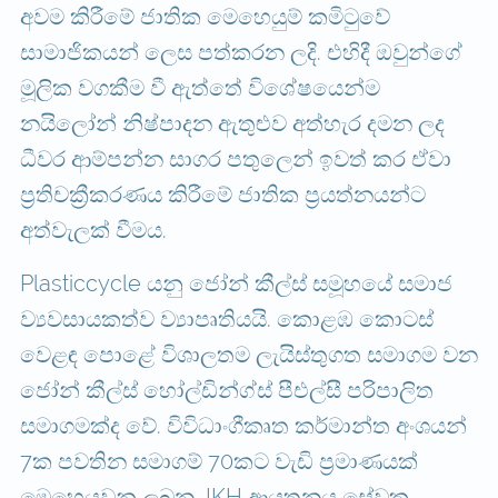
අවම කිරීමේ ජාතික මෙහෙයුම් කමිටුවේ
සාමාජිකයන් ලෙස පත්කරන ලදි. එහිදී ඔවුන්ගේ
මූලික වගකීම වී ඇත්තේ විශේෂයෙන්ම
නයිලෝන් නිෂ්පාදන ඇතුළුව අත්හැර දමන ලද
ධීවර ආම්පන්න සාගර පතුලෙන් ඉවත් කර ඒවා
ප්‍රතිචක්‍රීකරණය කිරීමේ ජාතික ප්‍රයත්නයන්ට
අත්වැලක් වීමය.
Plasticcycle යනු ජෝන් කීල්ස් සමූහයේ සමාජ
ව්‍යවසායකත්ව ව්‍යාපෘතියයි. කොළඹ කොටස්
වෙළඳ පොළේ විශාලතම ලැයිස්තුගත සමාගම වන
ජෝන් කීල්ස් හෝල්ඩින්ග්ස් පීඑල්සී පරිපාලිත
සමාගමක්ද වේ. විවිධාංගීකෘත කර්මාන්ත අංශයන්
7ක පවතින සමාගම් 70කට වැඩි ප්‍රමාණයක්
මෙහෙයවනු ලබන JKH ආයතනය සේවක