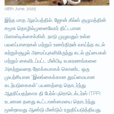
08th June, 2025
இந்த மாத ஆரம்பத்தில், ஜோன் கீல்ஸ் குழுமத்தின்
சமூக தொழில்முனைவோர் திட்டமான
பிளாஸ்டிக்சைக்கிள், நாடு முழுவதும் உள்ள
பவளப்பாறைகள் மற்றும் உணர்திறன் வாய்ந்த கடல்
சுற்றுச்சூழல் அமைப்புகளிலிருந்து கடல் குப்பைகள்
மற்றும் கைவிடப்பட்ட மீன்பிடி உபகரணங்களை
அகற்றுவதை நோக்கமாகக் கொண்ட ஒரு
முயற்சியான “இலங்கைக்கான தூய்மையான
கடற்படுகைகள்” பயணத்தை தொடர்ந்து
ஆதரிப்பதற்காக தி பேர்ல் புரொடெக்டர்ஸ் (TPP)
உடனான தனது கூட்டாண்மையை தொடர்ந்து
மூன்றாவது ஆண்டு மீண்டும் உறுதிப்படுத்தியது.