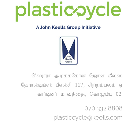
n~`huh moff;Nfhd; N[hd; fPy;];
N`hy;bq;]; gPvy;rp 117> rpw;wk;gyk; V
fhh;bdh; khtj;ij> nfhOk;G 02.
070 332 8808
plasticcycle@keells.com