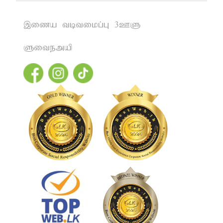
,iza tbtikg;G 3CS
Sitemap