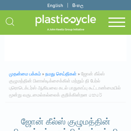
English
සිංහල
முதன்மை பக்கம்
»
நமது செய்திகள்
»
ஜோன் கீல்ஸ்
குழுமத்தின் பிளாஸ்டிக்சைக்கிள் மற்றும் தி பேர்ல்
புரொடெக்டர்ஸ் ஆகியவை கடல் பாதுகாப்பு கூட்டாண்மையில்
மூன்று வருடமைல்கல்லைக் குறிக்கின்றன කෙරේ
ஜோன் கீல்ஸ் குழுமத்தின்